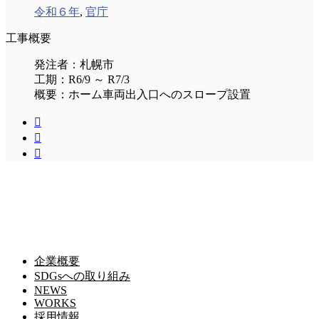
令和６年
,
官庁
工事概要
発注者：札幌市
工期：R6/9 ～ R7/3
概要：ホーム車両出入口へのスロープ設置



株式会社オオイ工務店
株式会社オオイ工務店
〒065-0014 北海道札幌市東区北１４条東１４丁目２−８
ＴＥＬ.０１１－７２２－３１３１
ＦＡＸ.０１１－７２２－３１４２
企業概要
SDGsへの取り組み
NEWS
WORKS
採用情報