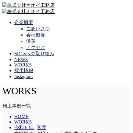
企業概要
ごあいさつ
会社概要
沿革
アクセス
SDGsへの取り組み
NEWS
WORKS
採用情報
Instagram
WORKS
施工事例一覧
HOME
WORKS
令和６年
,
官庁