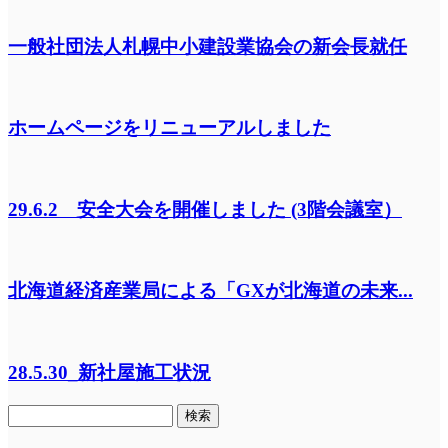
一般社団法人札幌中小建設業協会の新会長就任
ホームページをリニューアルしました
29.6.2 安全大会を開催しました (3階会議室）
北海道経済産業局による「GXが北海道の未来...
28.5.30_新社屋施工状況
検
索: