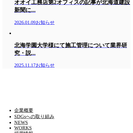
オオイ工務店第2オフィスの記事が北海道建設
新聞に...
2026.01.09
お知らせ
北海学園大学様にて施工管理について業界研
究・説...
2025.11.17
お知らせ
株式会社オオイ工務店
株式会社オオイ工務店
〒065-0014 北海道札幌市東区北１４条東１４丁目２−８
ＴＥＬ.０１１－７２２－３１３１
ＦＡＸ.０１１－７２２－３１４２
企業概要
SDGsへの取り組み
NEWS
WORKS