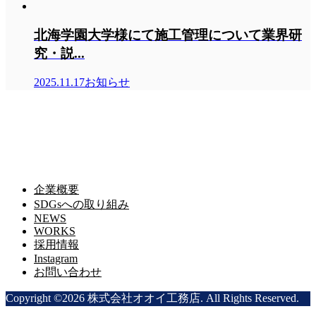
北海学園大学様にて施工管理について業界研
究・説...
2025.11.17
お知らせ
株式会社オオイ工務店
株式会社オオイ工務店
〒065-0014 北海道札幌市東区北１４条東１４丁目２−８
ＴＥＬ.０１１－７２２－３１３１
ＦＡＸ.０１１－７２２－３１４２
企業概要
SDGsへの取り組み
NEWS
WORKS
採用情報
Instagram
お問い合わせ
Copyright ©
2026
株式会社オオイ工務店. All Rights Reserved.