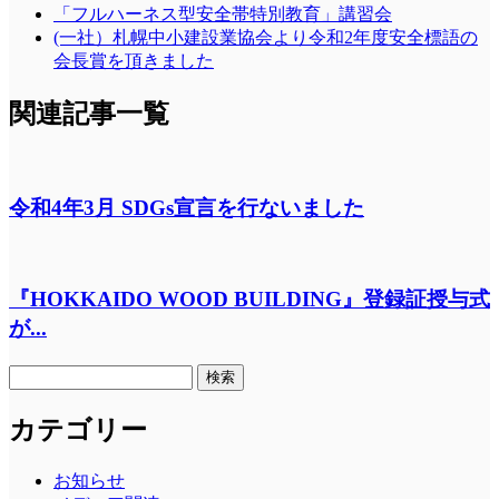
「フルハーネス型安全帯特別教育」講習会
(一社）札幌中小建設業協会より令和2年度安全標語の
会長賞を頂きました
関連記事一覧
令和4年3月 SDGs宣言を行ないました
『HOKKAIDO WOOD BUILDING』登録証授与式
が...
検
索:
カテゴリー
お知らせ