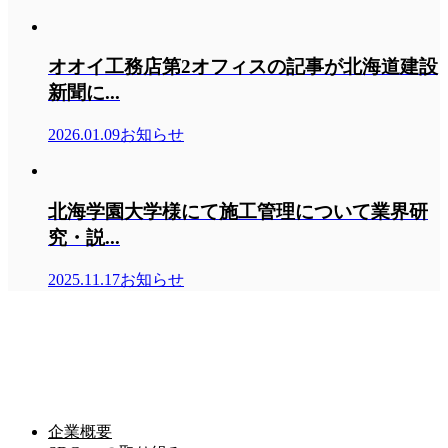
オオイ工務店第2オフィスの記事が北海道建設
新聞に...
2026.01.09
お知らせ
北海学園大学様にて施工管理について業界研
究・説...
2025.11.17
お知らせ
株式会社オオイ工務店
株式会社オオイ工務店
〒065-0014 北海道札幌市東区北１４条東１４丁目２−８
ＴＥＬ.０１１－７２２－３１３１
ＦＡＸ.０１１－７２２－３１４２
企業概要